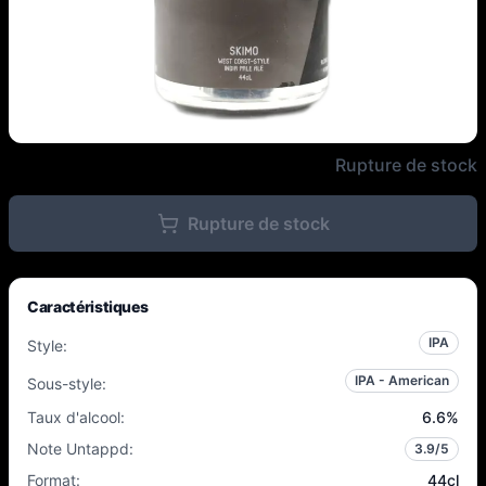
Outer Range Brewing Co. French
Rupture de stock
Rupture de stock
Caractéristiques
IPA
Style
:
IPA - American
Sous-style
:
Taux d'alcool
:
6.6
%
Note Untappd
:
3.9
/5
Format
:
44cl