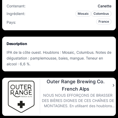
Contenant
:
Canette
Ingrédient
:
Mosaic
Colombus
France
Pays
:
Description
IPA de la côte ouest. Houblons : Mosaic, Columbus. Notes de
dégustation : pamplemousse, baies, mangue. Teneur en
alcool : 6,6 %.
Outer Range Brewing Co.
French Alps
NOUS NOUS EFFORÇONS DE BRASSER
DES BIÈRES DIGNES DE CES CHAÎNES DE
MONTAGNES. En utilisant des houblons
sélectionnés à la main, des malts de la plus
haute qualité et des levures aux profils