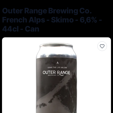
Outer Range Brewing Co.
French Alps - Skimo - 6,6% -
44cl - Can