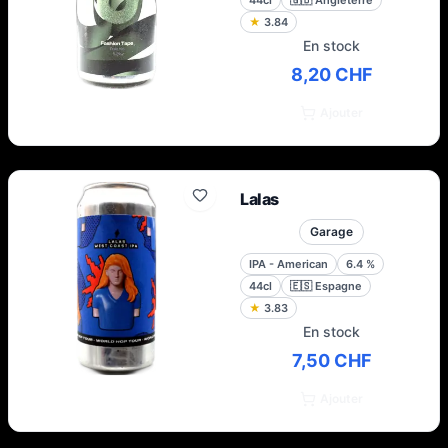
44cl
🇬🇧
Angleterre
★
3.84
En stock
8,20 CHF
Ajouter
Lalas
Garage
IPA - American
6.4
%
44cl
🇪🇸
Espagne
★
3.83
En stock
7,50 CHF
Ajouter