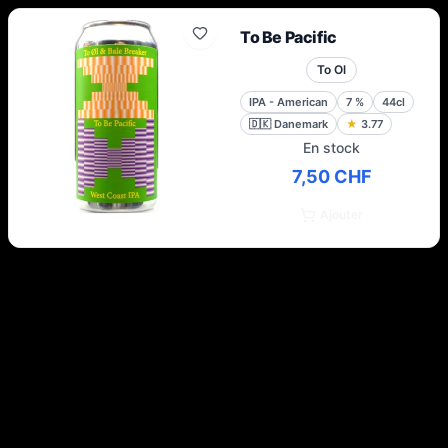
To Be Pacific
To Ol
IPA - American
7
%
44cl
🇩🇰
Danemark
★
3.77
En stock
7,50 CHF
Ajouter