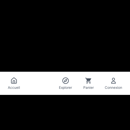
Catalogue
Accueil
Explorer
Panier
Connexion
La Mise
en Bière