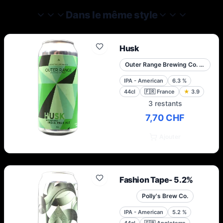
d'esters complexes, notre bière vous
Dans le même style
transporte dans la beauté sauvage des
Rocheuses du Colorado et des Alpes
françaises.
Husk
Outer Range Brewing Co. French Alps
IPA - American
6.3
%
44cl
🇫🇷
France
★
3.9
3 restants
7,70 CHF
Ajouter
Fashion Tape- 5.2%
Polly's Brew Co.
IPA - American
5.2
%