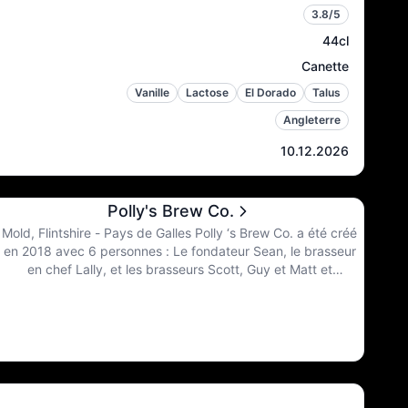
3.8
/5
44cl
Canette
Vanille
Lactose
El Dorado
Talus
Angleterre
10.12.2026
Polly's Brew Co.
Mold, Flintshire - Pays de Galles Polly ‘s Brew Co. a été créé
en 2018 avec 6 personnes : Le fondateur Sean, le brasseur
en chef Lally, et les brasseurs Scott, Guy et Matt et
évidemment le chef des ventes Arron. Leur devise est de ne
jamais cesser de s’améliorer. Ils apprennent et peaufinent
constamment.