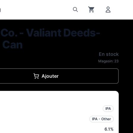
g
 Co. - Valiant Deeds-
- Can
En stock
Magasin:
23
Ajouter
IPA
IPA - Other
6.1
%