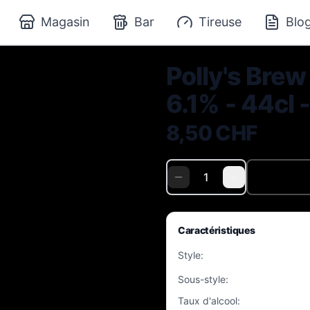
Magasin
Bar
Tireuse
Blo
Polly's Brew
6.1% - 44cl 
8,50 CHF
Caractéristiques
Style
:
Sous-style
:
Taux d'alcool
: