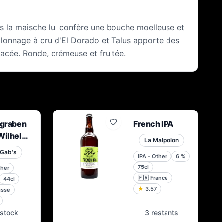
s la maische lui confère une bouche moelleuse et
blonnage à cru d'El Dorado et Talus apporte des
acée. Ronde, crémeuse et fruitée.
igraben
French IPA
Wilhelm
La Malpolon
dition
 Gab's
IPA - Other
6
%
75cl
ther
🇫🇷
France
44cl
★
3.57
isse
 stock
3 restants