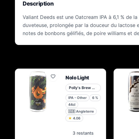
Description
Valiant Deeds est une Oatcream IPA à 6,1 % de la
duveteuse, prolongée par la douceur du lactose e
notes de bonbons gélifiés, de poire williams et
Nolo Light
Polly's Brew Co.
IPA - Other
6
%
44cl
🇬🇧
Angleterre
★
4.06
3 restants