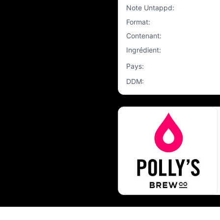
Note Untappd
:
Format
:
Contenant
:
Ingrédient
:
Pays
:
DDM
: