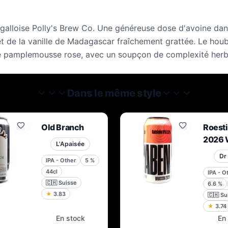
 galloise Polly's Brew Co. Une généreuse dose d'avoine dan
t de la vanille de Madagascar fraîchement grattée. Le hou
 de pamplemousse rose, avec un soupçon de complexité herb
Dans le même style
Old Branch
Roest
2026 
L'Apaisée
Tell E
Dr
IPA - Other
5
%
44cl
IPA - O
🇨🇭
Suisse
6.6
%
★
3.83
🇨🇭
Su
★
3.74
En stock
En