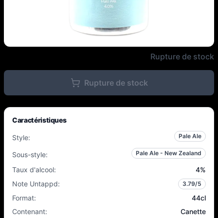
Polly's Brew Co. - Quiet Hour - 
Rupture de stock
Rupture de stock
Caractéristiques
Pale Ale
Style
:
Pale Ale - New Zealand
Sous-style
:
Taux d'alcool
:
4
%
Note Untappd
:
3.79
/5
Format
:
44cl
Contenant
:
Canette