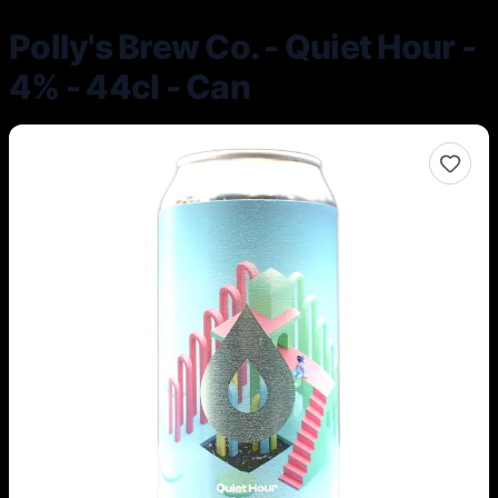
Polly's Brew Co. - Quiet Hour -
4% - 44cl - Can