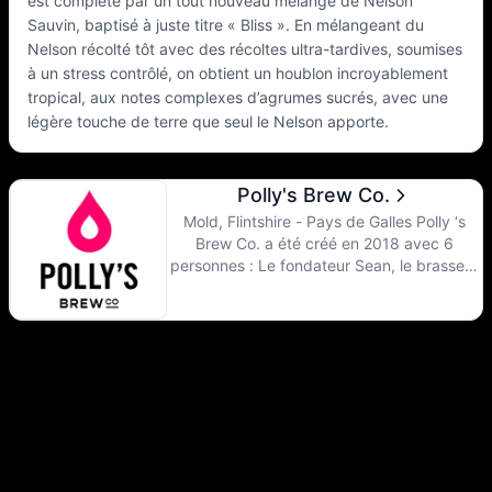
est complété par un tout nouveau mélange de Nelson
Sauvin, baptisé à juste titre « Bliss ». En mélangeant du
Nelson récolté tôt avec des récoltes ultra-tardives, soumises
à un stress contrôlé, on obtient un houblon incroyablement
tropical, aux notes complexes d’agrumes sucrés, avec une
légère touche de terre que seul le Nelson apporte.
Polly's Brew Co.
Mold, Flintshire - Pays de Galles Polly ‘s
Brew Co. a été créé en 2018 avec 6
personnes : Le fondateur Sean, le brasseur
en chef Lally, et les brasseurs Scott, Guy et
Matt et évidemment le chef des ventes
Arron. Leur devise est de ne jamais cesser
de s’améliorer. Ils apprennent et peaufinent
constamment.