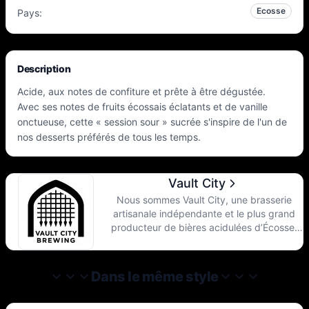
Ecosse
Pays
:
Description
Acide, aux notes de confiture et prête à être dégustée.
Avec ses notes de fruits écossais éclatants et de vanille
onctueuse, cette « session sour » sucrée s'inspire de l'un de
nos desserts préférés de tous les temps.
Vault City
Nous sommes Vault City, une brasserie
artisanale indépendante et le plus grand
producteur de bières acidulées d’Écosse.
Nous élaborons des bières acidulées
modernes aux arômes de fruits prononcés
sous le soleil (parfois) d’Édimbourg. Depuis
Dans le même style
2018, nous nous consacrons à une
exploration sans relâche dans le domaine