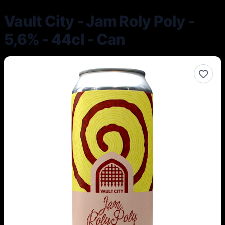
Vault City - Jam Roly Poly -
5,6% - 44cl - Can