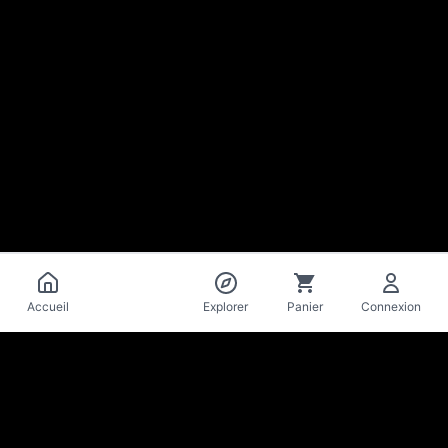
Catalogue
Accueil
Explorer
Panier
Connexion
La Mise
en Bière