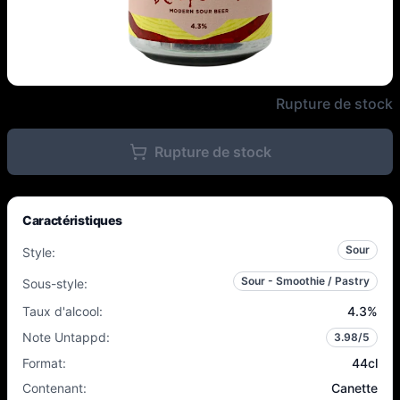
Vault City - Jam Roly Poly - 5,6
Rupture de stock
Rupture de stock
Caractéristiques
Sour
Style
:
Sour - Smoothie / Pastry
Sous-style
:
Taux d'alcool
:
4.3
%
Note Untappd
:
3.98
/5
Format
:
44cl
Contenant
:
Canette