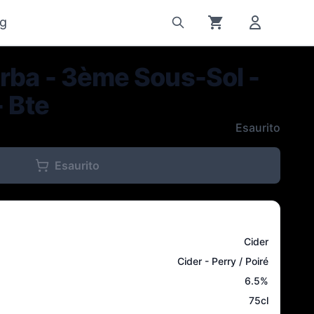
g
rba - 3ème Sous-Sol -
- Bte
Esaurito
Esaurito
Cider
Cider - Perry / Poiré
6.5
%
75cl