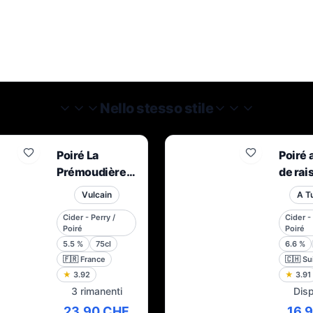
Nello stesso stile
Poiré La
Poiré 
Prémoudière
de rai
2022
Vulcain
A T
Cider - Perry /
Cider - 
Poiré
Poiré
5.5
%
75cl
6.6
%
🇫🇷
France
🇨🇭
Su
★
3.92
★
3.91
3 rimanenti
Disp
23,90 CHF
16,