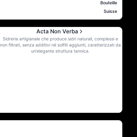
Bouteille
Suisse
Acta Non Verba
Sidreria artigianale che produce sidri naturali, complessi e
non filtrati, senza additivi né solfiti aggiunti, caratterizzati da
un’elegante struttura tannica.