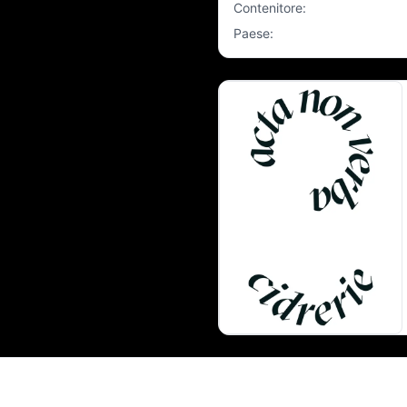
Contenitore
:
Paese
: