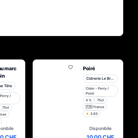
au marc
Poiré
sin
Cidrerie Le Brun Bigoud
ue Tête
Cider - Perry /
Poiré
Perry /
4
%
75cl
🇫🇷
France
75cl
★
3.63
isse
onibile
Disponibile
90 CHF
10,00 CHF