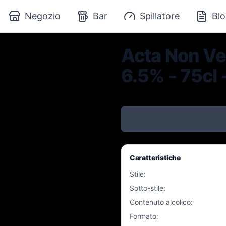
Negozio
Bar
Spillatore
Blo
Acta Non Ve
6.5% - 75cl 
Caratteristiche
Stile
:
Sotto-stile
:
Contenuto alcolico
:
Formato
: