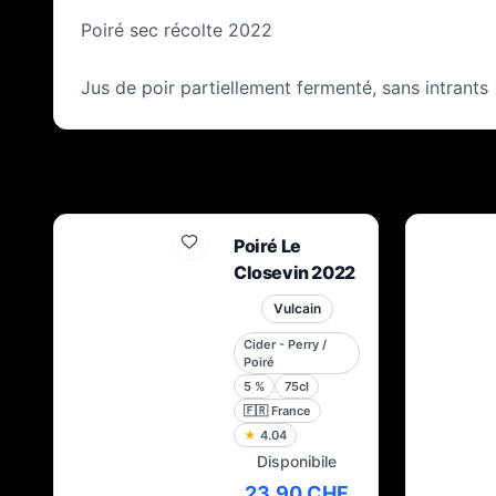
Poiré sec récolte 2022
Jus de poir partiellement fermenté, sans intrants
Poiré Le
Closevin 2022
Vulcain
Cider - Perry /
Poiré
5
%
75cl
🇫🇷
France
★
4.04
Disponibile
23,90 CHF