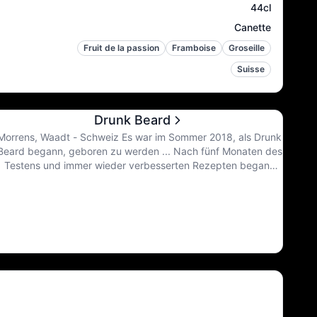
44cl
Canette
Fruit de la passion
Framboise
Groseille
Suisse
Drunk Beard
Morrens, Waadt - Schweiz Es war im Sommer 2018, als Drunk
Beard begann, geboren zu werden ... Nach fünf Monaten des
Testens und immer wieder verbesserten Rezepten begann
der Bär langsam aufzuwachen... Seltsamerweise kam er im
Winter 2018 aus seinem Keller, obwohl alle Bären zu dieser
Zeit Winterschlaf halten. Wir: Wir gingen auf die Jagd, also
zogen wir in eine ehemalige Metzgerei um - zum Glück stand
der Bär nicht auf der Speisekarte! Aber warum dann ein Bär?
Der Bär steht für die Moranesen, das ist wieder eine
Geschichte über einen Aperitif, der nicht gut ausgeht... Und
warum Drunk Beard? Das war ganz natürlich, so natürlich,
dass wir uns nicht einmal mehr daran erinnern, nach einem
Namen gesucht zu haben! Eigentlich dreht sich alles um