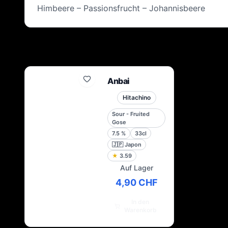
Himbeere – Passionsfrucht – Johannisbeere
Anbai
Hitachino
Sour - Fruited
Gose
7.5
%
33cl
🇯🇵
Japon
★
3.59
Auf Lager
4,90 CHF
In den
Warenkorb