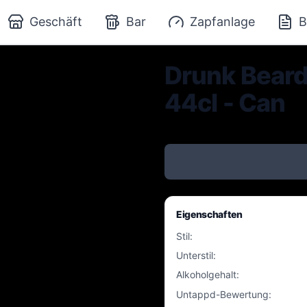
Geschäft
Bar
Zapfanlage
B
Drunk Beard 
44cl - Can
Eigenschaften
Stil
:
Unterstil
:
Alkoholgehalt
:
Untappd-Bewertung
: