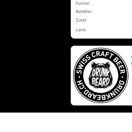
Format
:
Behälter
:
Zutat
:
Land
: