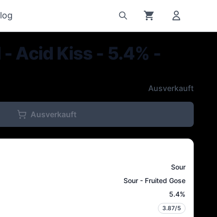
log
- Acid Kiss - 5.4% -
Ausverkauft
Ausverkauft
Sour
Sour - Fruited Gose
5.4
%
3.87
/5