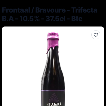
Frontaal / Bravoure - Trifecta
B.A - 10.5% - 37.5cl - Bte