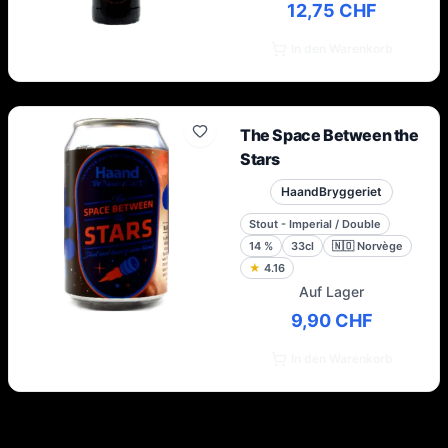
12,75 CHF
In den Warenkorb
The Space Between the
Stars
HaandBryggeriet
Stout - Imperial / Double
14
%
33cl
🇳🇴
Norvège
★
4.16
Auf Lager
9,90 CHF
In den Warenkorb