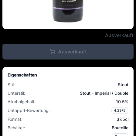
Frontaal / Bravoure - Trifecta B.
Ausverkauft
Ausverkauft
Eigenschaften
Stil
:
Stout
Unterstil
:
Stout - Imperial / Double
Alkoholgehalt
:
10.5
%
Untappd-Bewertung
:
4.23
/5
Format
:
37.5cl
Behälter
:
Bouteille