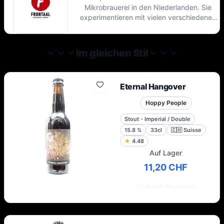
Mikrobrauerei in den Niederlanden. Sie
experimentieren mit vielen verschiedenen
neuen Stilen, gehen gerne Kooperationen
ein, wollen aber auch die Leute ihr
gewohntes festes Biersortiment genießen
Im gleichen Stil
lassen.
Eternal Hangover
Hoppy People
Stout - Imperial / Double
15.8
%
33cl
🇨🇭
Suisse
★
4.48
Auf Lager
11,20 CHF
In den Warenkorb