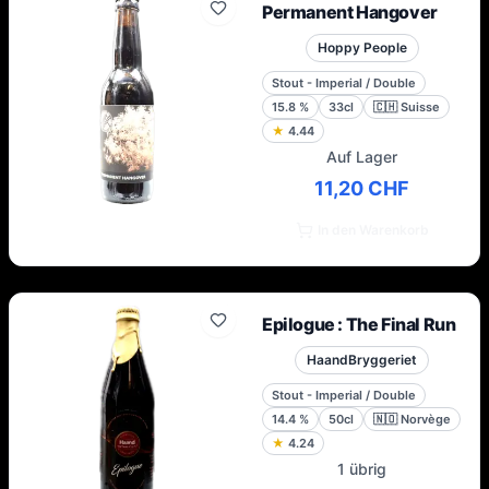
Permanent Hangover
Hoppy People
Stout - Imperial / Double
15.8
%
33cl
🇨🇭
Suisse
★
4.44
Auf Lager
11,20 CHF
In den Warenkorb
Epilogue : The Final Run
HaandBryggeriet
Stout - Imperial / Double
14.4
%
50cl
🇳🇴
Norvège
★
4.24
1 übrig