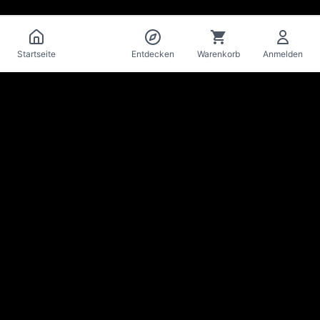
Katalog
Startseite
Entdecken
Warenkorb
Anmelden
La Mise
en Bière
Craft-Bier-Keller & Bar · Lausanne
Bleib auf dem Laufenden über Neuheiten & Angebote