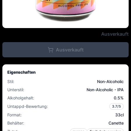
Ombrey - Plot Twist - 0.5% - 33
Ausverkauft
Ausverkauft
Eigenschaften
Stil
:
Non-Alcoholic
Unterstil
:
Non-Alcoholic - IPA
Alkoholgehalt
:
0.5
%
Untappd-Bewertung
:
3.7
/5
Format
:
33cl
Behälter
:
Canette