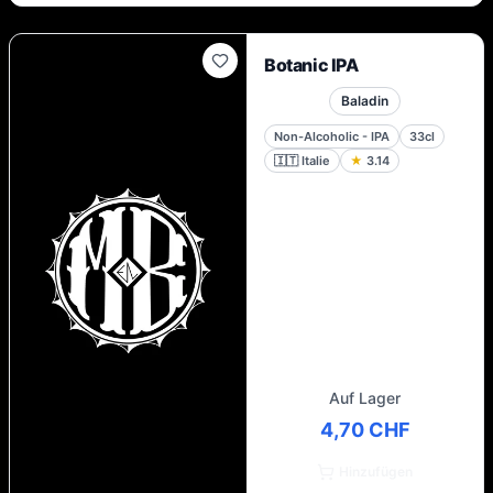
Botanic IPA
Baladin
Non-Alcoholic - IPA
33cl
🇮🇹
Italie
★
3.14
Auf Lager
4,70 CHF
Hinzufügen