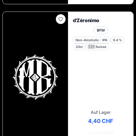
d'Zéronimo
BFM
Non-Alcoholic - IPA
0.4
%
33cl
🇨🇭
Suisse
Auf Lager
4,40 CHF
Hinzufügen