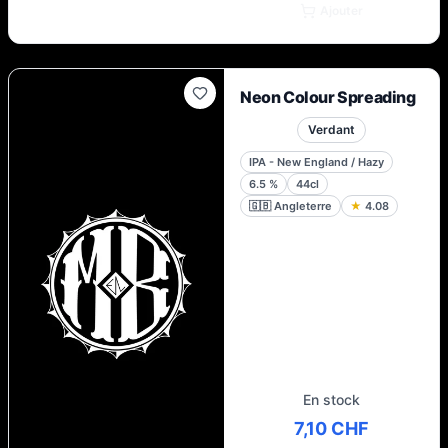
Ajouter
Neon Colour Spreading
Verdant
IPA - New England / Hazy
6.5
%
44cl
🇬🇧
Angleterre
★
4.08
En stock
7,10 CHF