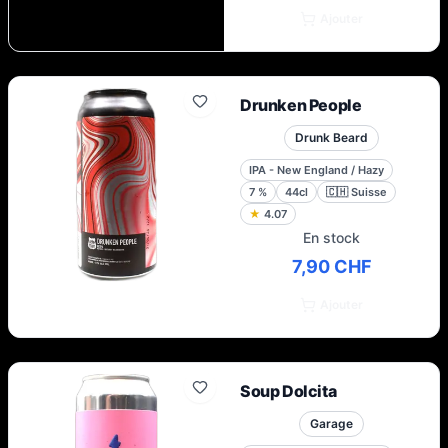
Ajouter
Drunken People
Drunk Beard
IPA - New England / Hazy
7
%
44cl
🇨🇭
Suisse
★
4.07
En stock
7,90 CHF
Ajouter
Soup Dolcita
Garage