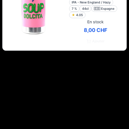
IPA - New England / Hazy
7
%
44cl
🇪🇸
Espagne
★
4.05
En stock
8,00 CHF
Ajouter