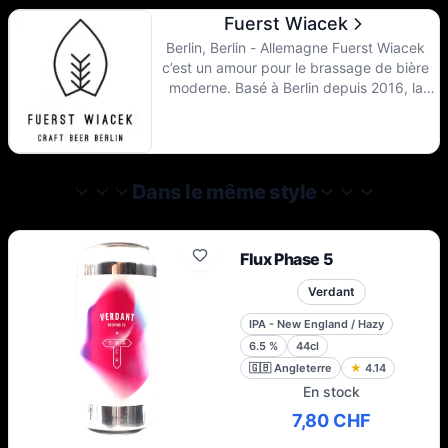
Fuerst Wiacek
Berlin, Berlin - Allemagne Fuerst Wiacek
c’est un amour pour le brassage de bière
moderne. Basé à Berlin depuis 2016, la
brasserie se définit comme une entreprise
aventureuse, dans laquelle on peut
expérimenter et découvrir de nouveaux
procédés et ingrédients permettant
d’obtenir une bière savoureuse et profonde.
Dans le même style
C’est la passion qui mène Georg et Lukasz
à créer la meilleure bière possible.
Flux Phase 5
Verdant
IPA - New England / Hazy
6.5
%
44cl
🇬🇧
Angleterre
★
4.14
En stock
7,80 CHF