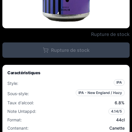
Fuerst Wiacek - Impresario - 6,
Rupture de stock
Rupture de stock
Caractéristiques
IPA
Style
:
IPA - New England / Hazy
Sous-style
:
Taux d'alcool
:
6.8
%
Note Untappd
:
4.14
/5
Format
:
44cl
Contenant
:
Canette