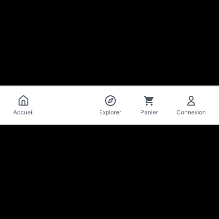
Catalogue
Accueil
Explorer
Panier
Connexion
La Mise
en Bière