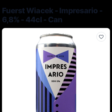
Fuerst Wiacek - Impresario -
6,8% - 44cl - Can