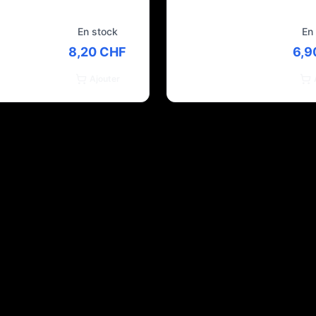
En stock
En
8,20 CHF
6,9
Ajouter