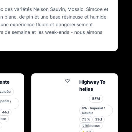
ec des variétés Nelson Sauvin, Mosaic, Simcoe et
 blanc, de pin et une base résineuse et humide.
t une expérience fluide et dangereusement
urs de semaine et les week-ends - nous aimons
lente
Highway To
helles
paisée
BFM
perial /
IPA - Imperial /
44cl
Double
isse
7.5
%
33cl
🇨🇭
Suisse