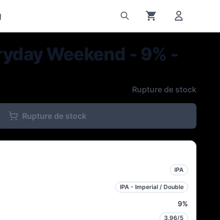
g
eryday Weekend - 9% -
Rupture de stock
Rupture de stock
IPA
IPA - Imperial / Double
9
%
3.96
/5