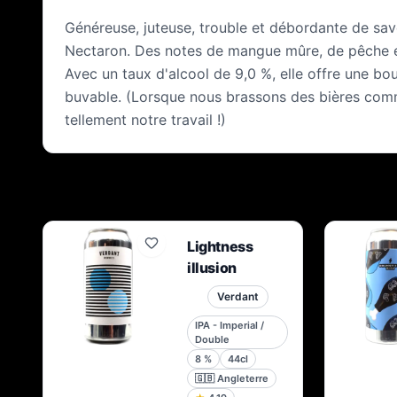
Généreuse, juteuse, trouble et débordante de sav
Nectaron. Des notes de mangue mûre, de pêche et
Avec un taux d'alcool de 9,0 %, elle offre une b
buvable. (Lorsque nous brassons des bières comme
tellement notre travail !)
Lightness
illusion
Verdant
IPA - Imperial /
Double
8
%
44cl
🇬🇧
Angleterre