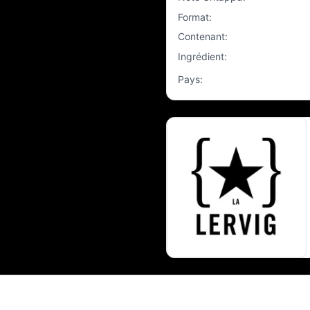
Format
:
Contenant
:
Ingrédient
:
Pays
: