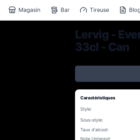
Magasin
Bar
Tireuse
Blo
Lervig - Ev
33cl - Can
Caractéristiques
Style
:
Sous-style
:
Taux d'alcool
:
Note Untappd
: