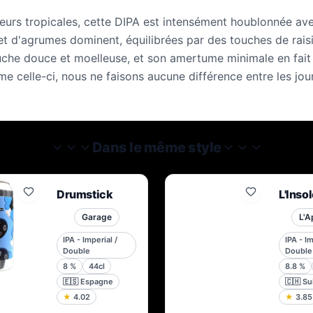
eurs tropicales, cette DIPA est intensément houblonnée av
 d'agrumes dominent, équilibrées par des touches de raisin
ouche douce et moelleuse, et son amertume minimale en fai
 celle-ci, nous ne faisons aucune différence entre les jo
Dans le même style
Drumstick
L'Inso
Garage
L'A
IPA - Imperial /
IPA - Im
Double
Double
8
%
44cl
8.8
%
🇪🇸
Espagne
🇨🇭
Su
★
4.02
★
3.85