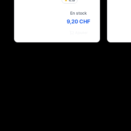
★
4.19
En stock
9,20 CHF
Ajouter