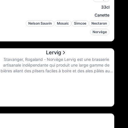
33cl
Canette
Nelson Sauvin
Mosaic
Simcoe
Nectaron
Norvège
Lervig
Stavanger, Rogaland - Norvège Lervig est une brasserie
artisanale indépendante qui produit une large gamme de
bières allant des pilsers faciles à boire et des ales pâles aux
stouts audacieux et complexes vieillis en fût, aux vins d'orge
et aux sours. Leur objectif est de brasser les meilleures bières
du monde et pour ce faire, ils se tiennent à leurs croyances et
brassent eux-mêmes les bières qu’il aiment boire. Il y a une
grande fierté à tirer du fait qu’ils regardent la qualité et non la
quantité. Les inspirations viennent du monde entier, mais
aussi grâce à des collaborations avec les plus grosses
brasseries au monde. Ils repoussent sans cesse leur limite.