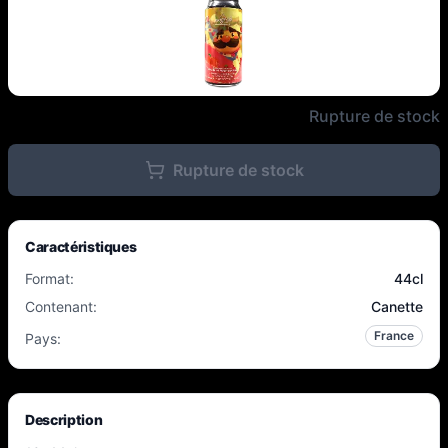
Mogwaï - Pack Découverte - 10
Rupture de stock
Rupture de stock
Caractéristiques
Format
:
44cl
Contenant
:
Canette
France
Pays
:
Description