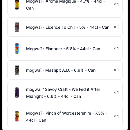
Mogwaï - Arôme Magique - 4.7% - 44cl -
×
1
Can
×
1
Mogwaï - Licence To Chill - 5% - 44cl - Can
×
1
Mogwaï - Flanbeer - 5.8% - 44cl - Can
×
1
mogwaï - Mashpit A.D. - 6.9% - Can
mogwaï / Savoy Craft - We Fed it After
×
1
Midnight - 6.6% - 44cl - Can
Mogwaï - Pinch of Worcestershire - 7.3% -
×
1
44cl - Can