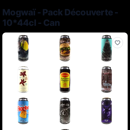
Mogwaï - Pack Découverte -
10*44cl - Can