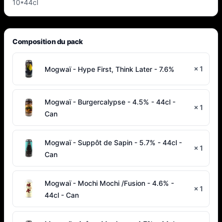
10*44cl
Composition du pack
×
1
Mogwaï - Hype First, Think Later - 7.6%
Mogwaï - Burgercalypse - 4.5% - 44cl -
×
1
Can
Mogwaï - Suppôt de Sapin - 5.7% - 44cl -
×
1
Can
Mogwaï - Mochi Mochi /Fusion - 4.6% -
×
1
44cl - Can