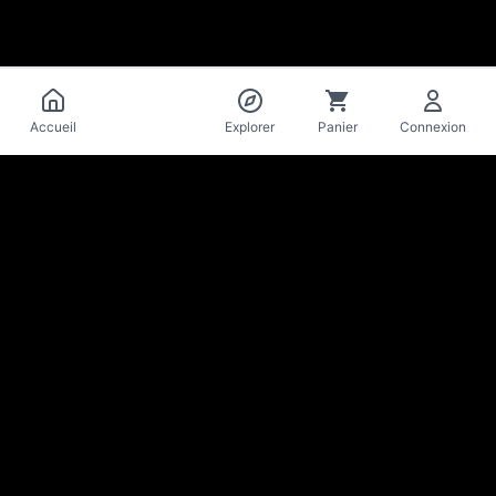
Catalogue
Accueil
Explorer
Panier
Connexion
La Mise
en Bière
Cave & bar à bières artisanales · Lausanne