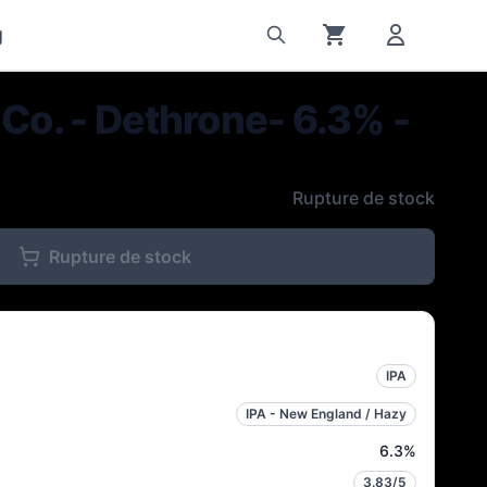
g
 Co. - Dethrone- 6.3% -
Rupture de stock
Rupture de stock
IPA
IPA - New England / Hazy
6.3
%
3.83
/5