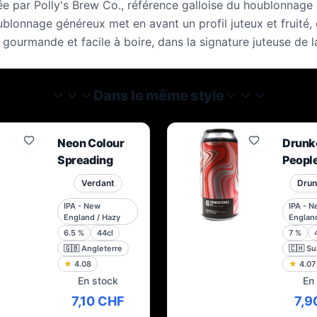
par Polly's Brew Co., référence galloise du houblonnage à 
blonnage généreux met en avant un profil juteux et fruité, 
ourmande et facile à boire, dans la signature juteuse de la
Dans le même style
Neon Colour
Drunk
Spreading
Peopl
Verdant
Drun
IPA - New
IPA - 
England / Hazy
England
6.5
%
44cl
7
%
🇬🇧
Angleterre
🇨🇭
Su
★
4.08
★
4.07
En stock
En
7,10 CHF
7,9