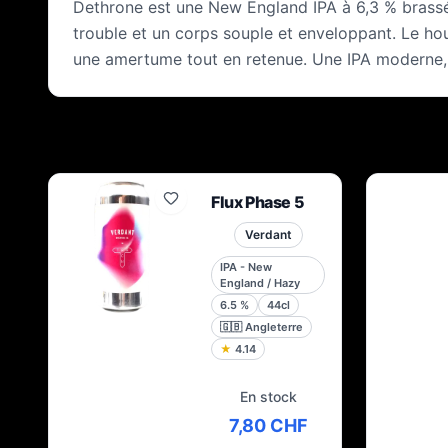
Dethrone est une New England IPA à 6,3 % brassée 
trouble et un corps souple et enveloppant. Le hou
une amertume tout en retenue. Une IPA moderne, g
Flux Phase 5
Verdant
IPA - New
England / Hazy
6.5
%
44cl
🇬🇧
Angleterre
★
4.14
En stock
7,80 CHF