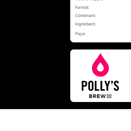
Format
:
Contenant
:
Ingrédient
:
Pays
: