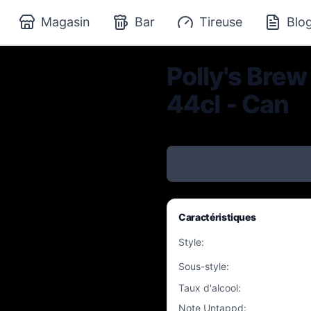
Magasin
Bar
Tireuse
Blo
Polly's Brew
44cl - Can
Caractéristiques
Style
:
Sous-style
:
Taux d'alcool
:
Note Untappd
: