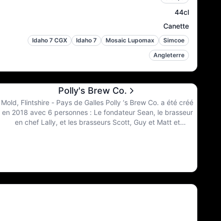
44cl
Canette
Idaho 7 CGX
Idaho 7
Mosaic Lupomax
Simcoe
Angleterre
Polly's Brew Co.
Mold, Flintshire - Pays de Galles Polly ‘s Brew Co. a été créé
en 2018 avec 6 personnes : Le fondateur Sean, le brasseur
en chef Lally, et les brasseurs Scott, Guy et Matt et
évidemment le chef des ventes Arron. Leur devise est de ne
jamais cesser de s’améliorer. Ils apprennent et peaufinent
constamment.