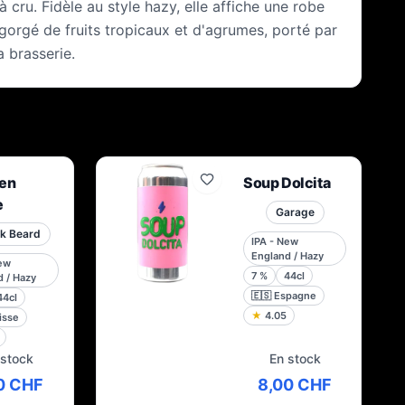
cru. Fidèle au style hazy, elle affiche une robe
gorgé de fruits tropicaux et d'agrumes, porté par
 brasserie.
en
Soup Dolcita
e
Garage
k Beard
IPA - New
England / Hazy
New
7
%
44cl
 / Hazy
🇪🇸
Espagne
44cl
★
4.05
isse
 stock
En stock
0 CHF
8,00 CHF