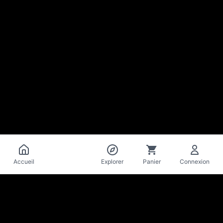
Catalogue
Accueil
Explorer
Panier
Connexion
La Mise
en Bière