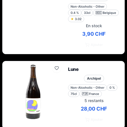
Non-Alcoholic - Other
0.4
%
33cl
🇧🇪
Belgique
★
3.02
En stock
3,90 CHF
Ajouter
Lune
Archipel
Non-Alcoholic - Other
0
%
75cl
🇫🇷
France
5 restants
28,00 CHF
Ajouter