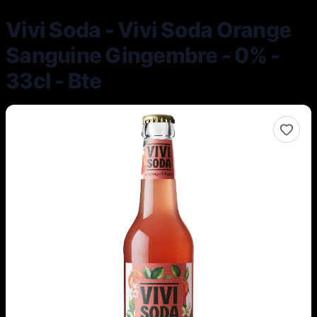
Vivi Soda - Vivi Soda Orange
Sanguine Gingembre - 0% -
33cl - Bte