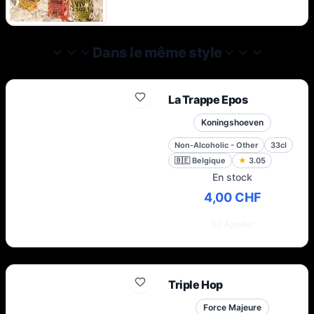
Dans le même style
La Trappe Epos
Koningshoeven
Non-Alcoholic - Other
33cl
🇧🇪
Belgique
★
3.05
En stock
4,00 CHF
Ajouter
Triple Hop
Force Majeure