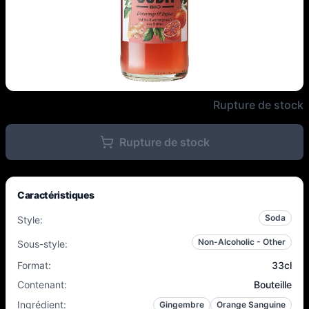
Vivi Soda - Vivi Soda Orange S
Rupture de stock
Rupture de stock
Caractéristiques
Soda
Style
:
Non-Alcoholic - Other
Sous-style
:
Format
:
33cl
Contenant
:
Bouteille
Ingrédient
:
Gingembre
Orange Sanguine