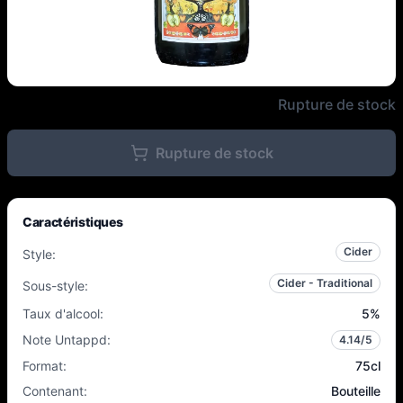
Vulcain - Rose de Torny 2019 - 
Rupture de stock
Rupture de stock
Caractéristiques
Cider
Style
:
Cider - Traditional
Sous-style
:
Taux d'alcool
:
5
%
Note Untappd
:
4.14
/5
Format
:
75cl
Contenant
:
Bouteille