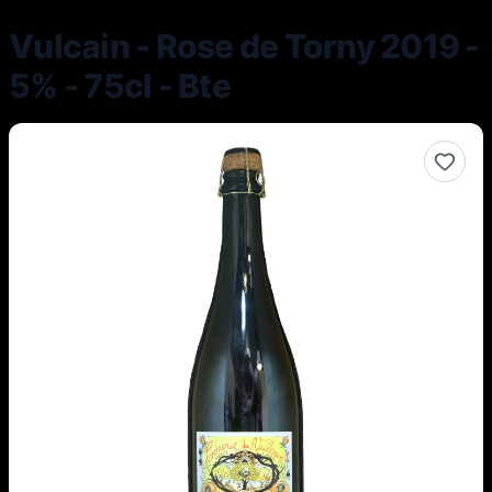
Vulcain - Rose de Torny 2019 -
5% - 75cl - Bte