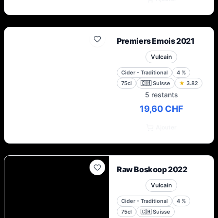
Premiers Emois 2021
Vulcain
Cider - Traditional
4
%
75cl
🇨🇭
Suisse
★
3.82
5 restants
19,60 CHF
Ajouter
Raw Boskoop 2022
Vulcain
Cider - Traditional
4
%
75cl
🇨🇭
Suisse