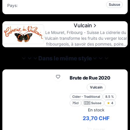
Suisse
Pays
:
Vulcain
Le Mouret, Fribourg - Suisse La cidrerie du
Vulcain transforme les fruits du verger local
fribourgeois, à savoir des pommes, poires
et coings de variétés anciennes élevés sur
haute-tige et non-traités. Le terroir
Dans le même style
fribourgeois avec son climat frais et la
diversité de ses sols permet une expression
de très belles nuances dans les arômes,
Brute de Rue 2020
ceci d’autant plus sur les vieux arbres
haute-tige.
Vulcain
Cider - Traditional
8.5
%
75cl
🇨🇭
Suisse
★
4
En stock
23,70 CHF
Ajouter